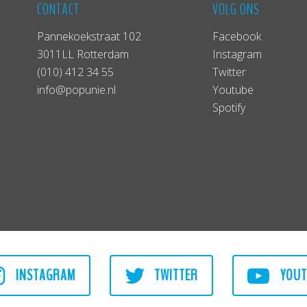
CONTACT
VOLG ONS
Pannekoekstraat 102
Facebook
3011LL Rotterdam
Instagram
(010) 412 34 55
Twitter
info@popunie.nl
Youtube
Spotify
INSTAGRAM
TWITTER
YOUT