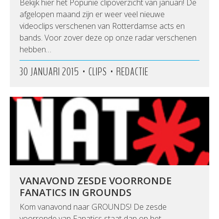
Bekijk hier het Popunie clipoverzicht van januari! De
afgelopen maand zijn er weer veel nieuwe
videoclips verschenen van Rotterdamse acts en
bands. Voor zover deze op onze radar verschenen
hebben…
•
•
30 JANUARI 2015
CLIPS
REDACTIE
VANAVOND ZESDE VOORRONDE
FANATICS IN GROUNDS
Kom vanavond naar GROUNDS! De zesde
voorronde van Fanatics staat dan op het