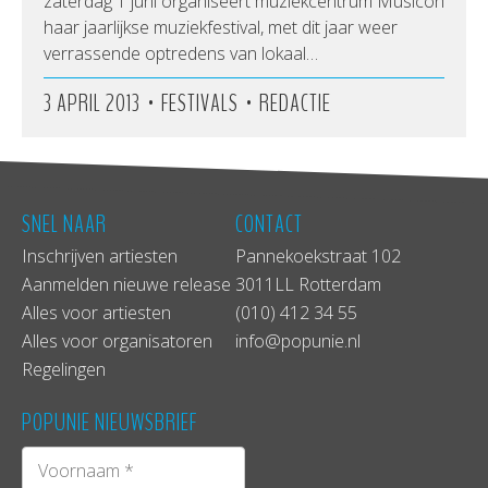
zaterdag 1 juni organiseert muziekcentrum Musicon
haar jaarlijkse muziekfestival, met dit jaar weer
verrassende optredens van lokaal…
•
•
3 APRIL 2013
FESTIVALS
REDACTIE
SNEL NAAR
CONTACT
Inschrijven artiesten
Pannekoekstraat 102
Aanmelden nieuwe release
3011LL Rotterdam
Alles voor artiesten
(010) 412 34 55
Alles voor organisatoren
info@popunie.nl
Regelingen
POPUNIE NIEUWSBRIEF