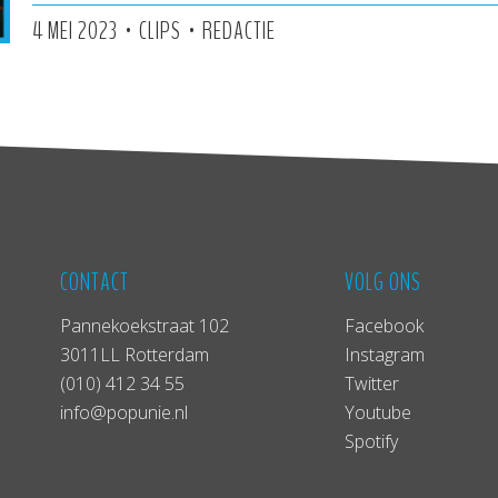
•
•
4 MEI 2023
CLIPS
REDACTIE
CONTACT
VOLG ONS
Pannekoekstraat 102
Facebook
3011LL Rotterdam
Instagram
(010) 412 34 55
Twitter
info@popunie.nl
Youtube
Spotify