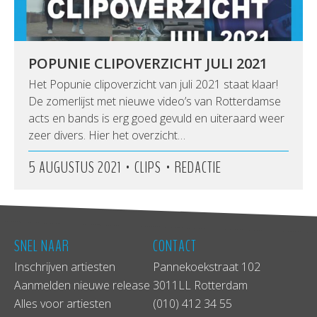
POPUNIE CLIPOVERZICHT JULI 2021
Het Popunie clipoverzicht van juli 2021 staat klaar!
De zomerlijst met nieuwe video’s van Rotterdamse
acts en bands is erg goed gevuld en uiteraard weer
zeer divers. Hier het overzicht…
•
•
5 AUGUSTUS 2021
CLIPS
REDACTIE
SNEL NAAR
CONTACT
Inschrijven artiesten
Pannekoekstraat 102
Aanmelden nieuwe release
3011LL Rotterdam
Alles voor artiesten
(010) 412 34 55