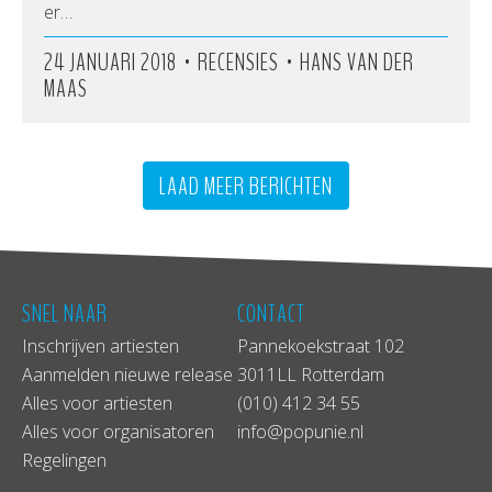
er…
•
•
24 JANUARI 2018
RECENSIES
HANS VAN DER
MAAS
LAAD MEER BERICHTEN
SNEL NAAR
CONTACT
Inschrijven artiesten
Pannekoekstraat 102
Aanmelden nieuwe release
3011LL Rotterdam
Alles voor artiesten
(010) 412 34 55
Alles voor organisatoren
info@popunie.nl
Regelingen