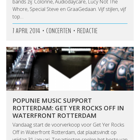
bands zij: Colonne, Audiodaycare, Lucy Not The
Whore, Special Steve en GraaGedaan. Vijf stijlen, vijf
top…
•
•
7 APRIL 2014
CONCERTEN
REDACTIE
POPUNIE MUSIC SUPPORT
ROTTERDAM: GET YER ROCKS OFF IN
WATERFRONT ROTTERDAM
Vandaag start de voorverkoop voor Get Yer Rocks
Off in Waterfront Rotterdam, dat plaatsvindt op
vrijdag 31 januari. Topartiesten spelen het beste van