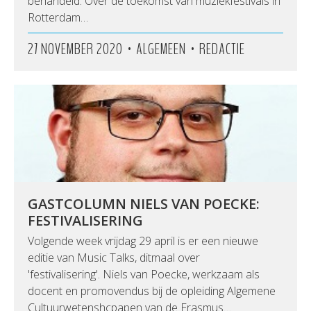
behandeld. Over de toekomst van muziekfestivals in
Rotterdam…
•
•
27 NOVEMBER 2020
ALGEMEEN
REDACTIE
GASTCOLUMN NIELS VAN POECKE:
FESTIVALISERING
Volgende week vrijdag 29 april is er een nieuwe
editie van Music Talks, ditmaal over
'festivalisering'. Niels van Poecke, werkzaam als
docent en promovendus bij de opleiding Algemene
Cultuurwetenshcpapen van de Erasmus…