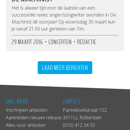
Het is alweer tijd voor de laatste van een
succesvolle reeks singer/songwriter avonden in De
Machinist dit voorjaar! Op woensdag 30 maart kun
je vanaf 21.00 uur genieten van Tim…
•
•
29 MAART 2016
CONCERTEN
REDACTIE
LAAD MEER BERICHTEN
SNEL NAAR
CONTACT
Inschrijven artiesten
Pannekoekstraat 102
Aanmelden nieuwe release
3011LL Rotterdam
Alles voor artiesten
(010) 412 34 55