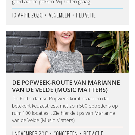
goed aan te pakken. Wij zetten graag…
•
•
10 APRIL 2020
ALGEMEEN
REDACTIE
DE POPWEEK-ROUTE VAN MARIANNE
VAN DE VELDE (MUSIC MATTERS)
De Rotterdamse Popweek komt eraan en dat
betekent keuzestress, met zo’n 500 optredens op
ruim 100 locaties… Zie hier de tips van Marianne
van de Velde (Music Matters).
•
•
1 NOVEMBER 2017
CONCERTEN
REDACTIE