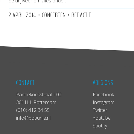
de drijfveer om alles onder…
•
•
2 APRIL 2014
CONCERTEN
REDACTIE
CONTACT
VOLG ONS
Pannekoekstraat 102
Facebook
3011LL Rotterdam
Instagram
(010) 412 34 55
Twitter
info@popunie.nl
Youtube
Spotify