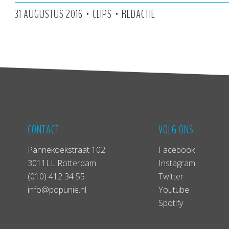
•
•
31 AUGUSTUS 2016
CLIPS
REDACTIE
CONTACT
VOLG ONS
Pannekoekstraat 102
Facebook
3011LL Rotterdam
Instagram
(010) 412 34 55
Twitter
info@popunie.nl
Youtube
Spotify