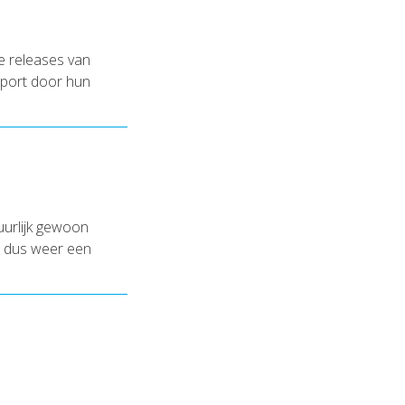
e releases van
pport door hun
uurlijk gewoon
r dus weer een