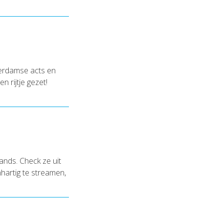
terdamse acts en
 rijtje gezet!
nds. Check ze uit
mhartig te streamen,