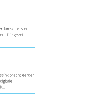
terdamse acts en
 rijtje gezet!
ssink bracht eerder
digitale
ok…