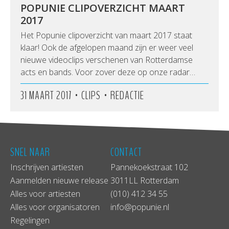
POPUNIE CLIPOVERZICHT MAART
2017
Het Popunie clipoverzicht van maart 2017 staat
klaar! Ook de afgelopen maand zijn er weer veel
nieuwe videoclips verschenen van Rotterdamse
acts en bands. Voor zover deze op onze radar…
•
•
31 MAART 2017
CLIPS
REDACTIE
SNEL NAAR
CONTACT
Inschrijven artiesten
Pannekoekstraat 102
Aanmelden nieuwe release
3011LL Rotterdam
Alles voor artiesten
(010) 412 34 55
Alles voor organisatoren
info@popunie.nl
Regelingen