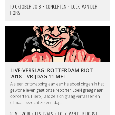
•
•
10 OKTOBER 2018
CONCERTEN
LOEKI VAN DER
HORST
LIVE-VERSLAG: ROTTERDAM RIOT
2018 – VRIJDAG 11 MEI
Als een ontsnapping aan een heleboel dingen in het
gewone leven gaat onze reporter Loeki graag naar
concerten. Hierbij laat ze zich graag verrassen en
ditmaal bezocht ze een dag…
•
•
16 MEI 2018
FESTIVALS
LOEKI VAN DER HORST