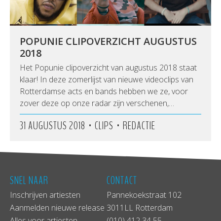
POPUNIE CLIPOVERZICHT AUGUSTUS
2018
Het Popunie clipoverzicht van augustus 2018 staat
klaar! In deze zomerlijst van nieuwe videoclips van
Rotterdamse acts en bands hebben we ze, voor
zover deze op onze radar zijn verschenen,…
•
•
31 AUGUSTUS 2018
CLIPS
REDACTIE
SNEL NAAR
CONTACT
Inschrijven artiesten
Pannekoekstraat 102
Aanmelden nieuwe release
3011LL Rotterdam
Alles voor artiesten
(010) 412 34 55