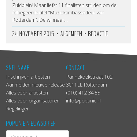
Zuidplein! Maar liefst 11 finalisten strijden om de
felbegeerde titel “Muziekambassadeur van
Rotterdam”. De winnaar…
•
•
24 NOVEMBER 2015
ALGEMEEN
REDACTIE
SNEL NAAR
CONTACT
Inschrijven artiesten
Pannekoekstraat 102
Aanmelden nieuwe release
3011LL Rotterdam
Alles voor artiesten
(010) 412 34 55
Alles voor organisatoren
info@popunie.nl
Regelingen
POPUNIE NIEUWSBRIEF