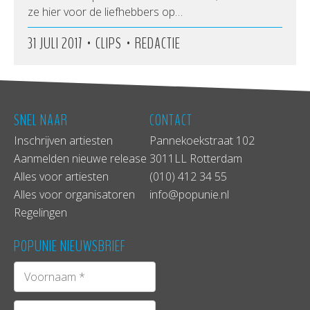
ze hier voor de liefhebbers op…
•
•
31 JULI 2017
CLIPS
REDACTIE
SNEL NAAR
CONTACT
Inschrijven artiesten
Pannekoekstraat 102
Aanmelden nieuwe release
3011LL Rotterdam
Alles voor artiesten
(010) 412 34 55
Alles voor organisatoren
info@popunie.nl
Regelingen
POPUNIE NIEUWSBRIEF