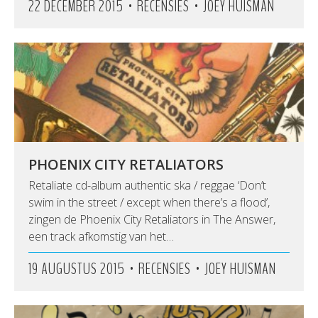
•
•
22 DECEMBER 2015
RECENSIES
JOEY HUISMAN
PHOENIX CITY RETALIATORS
Retaliate cd-album authentic ska / reggae ‘Don’t
swim in the street / except when there’s a flood’,
zingen de Phoenix City Retaliators in The Answer,
een track afkomstig van het…
•
•
19 AUGUSTUS 2015
RECENSIES
JOEY HUISMAN