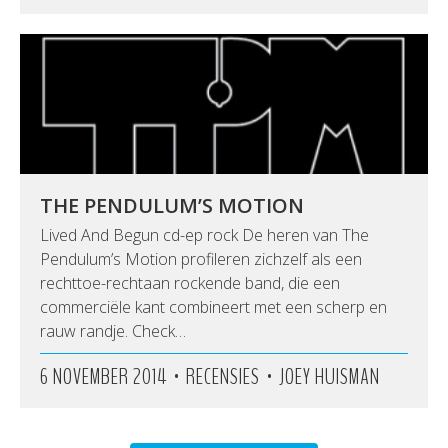
THE PENDULUM’S MOTION
Lived And Begun cd-ep rock De heren van The
Pendulum’s Motion profileren zichzelf als een
rechttoe-rechtaan rockende band, die een
commerciële kant combineert met een scherp en
rauw randje. Check…
•
•
6 NOVEMBER 2014
RECENSIES
JOEY HUISMAN