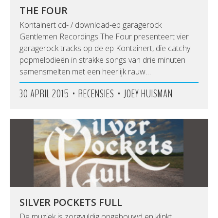
THE FOUR
Kontainert cd- / download-ep garagerock
Gentlemen Recordings The Four presenteert vier
garagerock tracks op de ep Kontainert, die catchy
popmelodieën in strakke songs van drie minuten
samensmelten met een heerlijk rauw…
•
•
30 APRIL 2015
RECENSIES
JOEY HUISMAN
SILVER POCKETS FULL
De muziek is zorgvuldig opgebouwd en klinkt