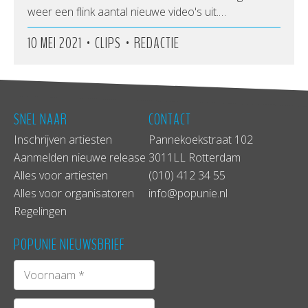
weer een flink aantal nieuwe video's uit.…
•
•
10 MEI 2021
CLIPS
REDACTIE
SNEL NAAR
CONTACT
Inschrijven artiesten
Pannekoekstraat 102
Aanmelden nieuwe release
3011LL Rotterdam
Alles voor artiesten
(010) 412 34 55
Alles voor organisatoren
info@popunie.nl
Regelingen
POPUNIE NIEUWSBRIEF