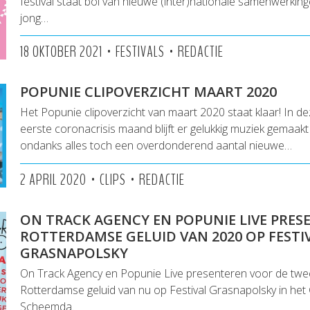
festival staat bol van nieuwe (inter)nationale samenwerkin
jong…
•
•
18 OKTOBER 2021
FESTIVALS
REDACTIE
POPUNIE CLIPOVERZICHT MAART 2020
Het Popunie clipoverzicht van maart 2020 staat klaar! In 
eerste coronacrisis maand blijft er gelukkig muziek gemaakt
ondanks alles toch een overdonderend aantal nieuwe…
•
•
2 APRIL 2020
CLIPS
REDACTIE
ON TRACK AGENCY EN POPUNIE LIVE PRES
ROTTERDAMSE GELUID VAN 2020 OP FESTI
GRASNAPOLSKY
On Track Agency en Popunie Live presenteren voor de twe
Rotterdamse geluid van nu op Festival Grasnapolsky in het
Scheemda.