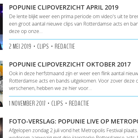
POPUNIE CLIPOVERZICHT APRIL 2019
De lente blijkt weer een prima periode om video's uit te br
een groot aantal nieuwe clips van Rotterdamse acts en ba
deze op onze…
•
•
2 MEI 2019
CLIPS
REDACTIE
POPUNIE CLIPOVERZICHT OKTOBER 2017
Ook in deze herfstmaand zijn er weer een flink aantal nieuw
Rotterdamse acts en bands uitgekomen. Voor zover deze 
verschenen, hebben we ze hier voor…
•
•
1 NOVEMBER 2017
CLIPS
REDACTIE
FOTO-VERSLAG: POPUNIE LIVE OP METROPO
Afgelopen zondag 2 juli vond het Metropolis Festival plaat
wederom aanwezig met drie ijzersterke Rotterdamse acts. 