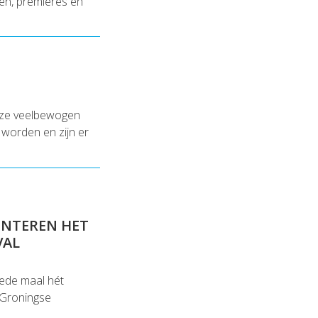
gen, premières en
deze veelbewogen
 worden en zijn er
ENTEREN HET
VAL
ede maal hét
 Groningse