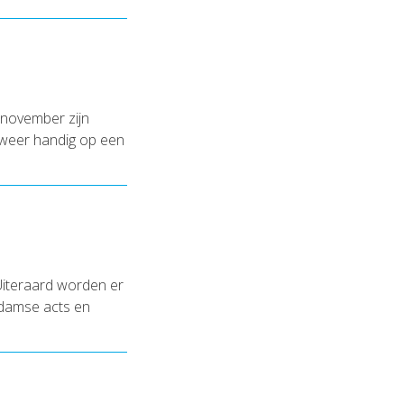
 november zijn
e weer handig op een
Uiteraard worden er
rdamse acts en