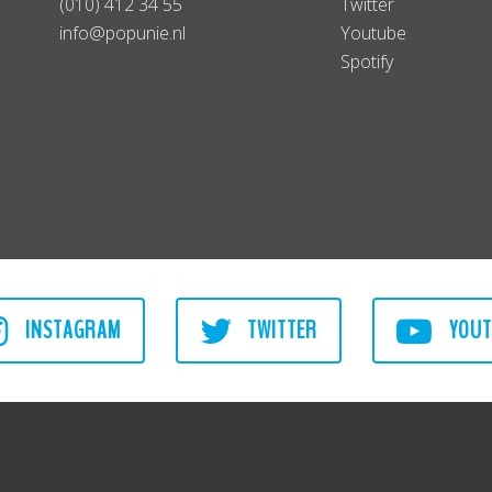
(010) 412 34 55
Twitter
info@popunie.nl
Youtube
Spotify
INSTAGRAM
TWITTER
YOUT