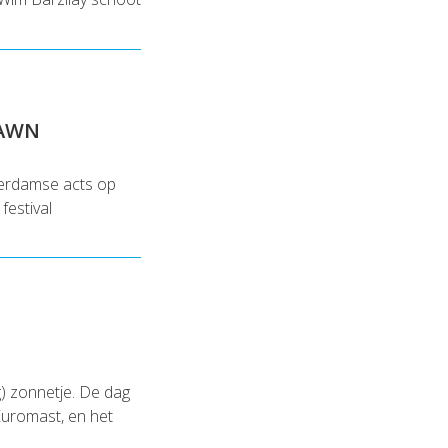
DAWN
terdamse acts op
estival
g) zonnetje. De dag
 Euromast, en het