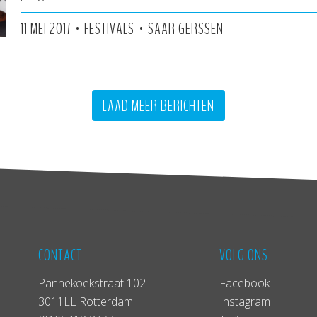
•
•
11 MEI 2017
FESTIVALS
SAAR GERSSEN
LAAD MEER BERICHTEN
CONTACT
VOLG ONS
Pannekoekstraat 102
Facebook
3011LL Rotterdam
Instagram