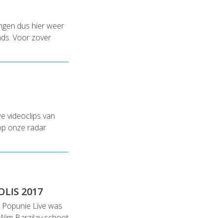
engen dus hier weer
nds. Voor zover
e videoclips van
op onze radar
LIS 2017
s. Popunie Live was
Wim Barzilay schoot