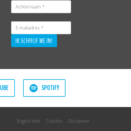
UBE
SPOTIFY
English info
Colofon
Disclaimer