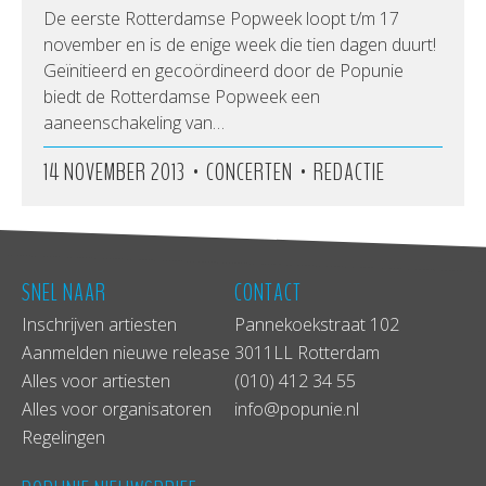
De eerste Rotterdamse Popweek loopt t/m 17
november en is de enige week die tien dagen duurt!
Geïnitieerd en gecoördineerd door de Popunie
biedt de Rotterdamse Popweek een
aaneenschakeling van…
•
•
14 NOVEMBER 2013
CONCERTEN
REDACTIE
SNEL NAAR
CONTACT
Inschrijven artiesten
Pannekoekstraat 102
Aanmelden nieuwe release
3011LL Rotterdam
Alles voor artiesten
(010) 412 34 55
Alles voor organisatoren
info@popunie.nl
Regelingen