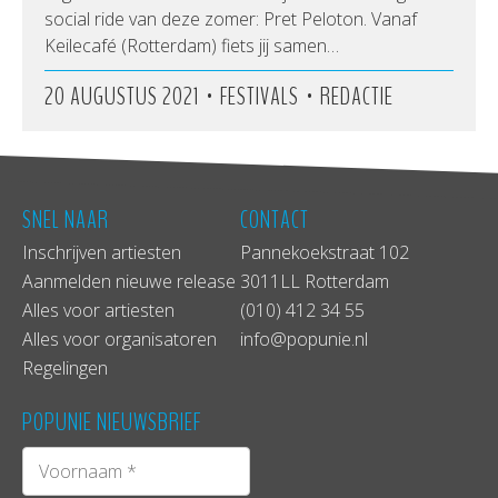
social ride van deze zomer: Pret Peloton. Vanaf
Keilecafé (Rotterdam) fiets jij samen…
•
•
20 AUGUSTUS 2021
FESTIVALS
REDACTIE
SNEL NAAR
CONTACT
Inschrijven artiesten
Pannekoekstraat 102
Aanmelden nieuwe release
3011LL Rotterdam
Alles voor artiesten
(010) 412 34 55
Alles voor organisatoren
info@popunie.nl
Regelingen
POPUNIE NIEUWSBRIEF