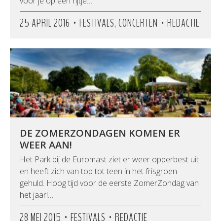
voor je op een rijtje…
•
•
25 APRIL 2016
FESTIVALS, CONCERTEN
REDACTIE
DE ZOMERZONDAGEN KOMEN ER
WEER AAN!
Het Park bij de Euromast ziet er weer opperbest uit
en heeft zich van top tot teen in het frisgroen
gehuld. Hoog tijd voor de eerste ZomerZondag van
het jaar!…
•
•
28 MEI 2015
FESTIVALS
REDACTIE