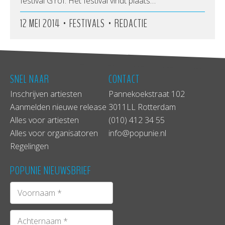
festival G'rof. Het festival vindt plaats…
•
•
12 MEI 2014
FESTIVALS
REDACTIE
SNEL NAAR
CONTACT
Inschrijven artiesten
Pannekoekstraat 102
Aanmelden nieuwe release
3011LL Rotterdam
Alles voor artiesten
(010) 412 34 55
Alles voor organisatoren
info@popunie.nl
Regelingen
POPUNIE NIEUWSBRIEF