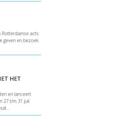
an Rotterdamse acts
te geven en bezoek
MET HET
eten en lanceert
27 t/m 31 juli
nuit…