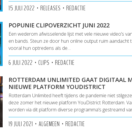
•
•
15 JULI 2022
RELEASES
REDACTIE
POPUNIE CLIPOVERZICHT JUNI 2022
Een wederom afwisselende lijst met vele nieuwe video’s v
en bands. Steun ze door hun online output ruim aandacht 
vooral hun optredens als de…
•
•
6 JULI 2022
CLIPS
REDACTIE
ROTTERDAM UNLIMITED GAAT DIGITAAL 
NIEUWE PLATFORM YOUDISTRICT
Rotterdam Unlimited heeft tijdens de pandemie niet stilgez
deze zomer het nieuwe platform YouDistrict Rotterdam. Van 
worden via dit platform diverse programma’s gestreamd va
•
•
19 JULI 2021
ALGEMEEN
REDACTIE