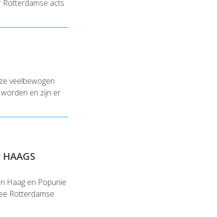
r Rotterdamse acts
deze veelbewogen
 worden en zijn er
P HAAGS
Den Haag en Popunie
twee Rotterdamse