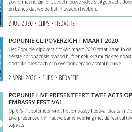
zomermaand zijn er zoveel nieuwe video’s uitgebracht doo
en bands dat we de lijst in tweeën hebben…
•
•
2 JULI 2020
CLIPS
REDACTIE
POPUNIE CLIPOVERZICHT MAART 2020
Het Popunie clipoverzicht van maart 2020 staat klaar! In 
eerste coronacrisis maand blijft er gelukkig muziek gemaakt
ondanks alles toch een overdonderend aantal nieuwe…
•
•
2 APRIL 2020
CLIPS
REDACTIE
POPUNIE LIVE PRESENTEERT TWEE ACTS O
EMBASSY FESTIVAL
Op 6 & 7 september vindt het Embassy Festival plaats in 
Live presenteert in nauwe samenwerking met dit festival 
topacts.