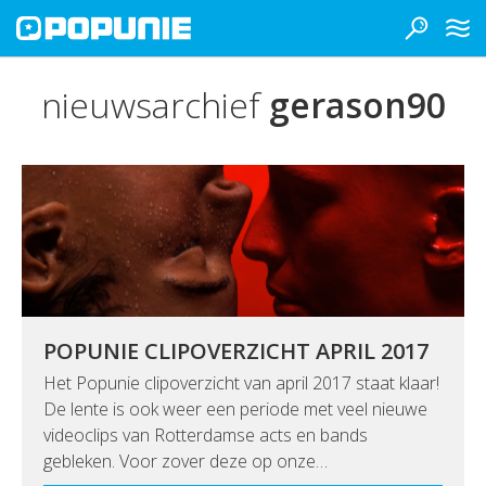
nieuwsarchief
gerason90
POPUNIE CLIPOVERZICHT APRIL 2017
Het Popunie clipoverzicht van april 2017 staat klaar!
De lente is ook weer een periode met veel nieuwe
videoclips van Rotterdamse acts en bands
gebleken. Voor zover deze op onze…