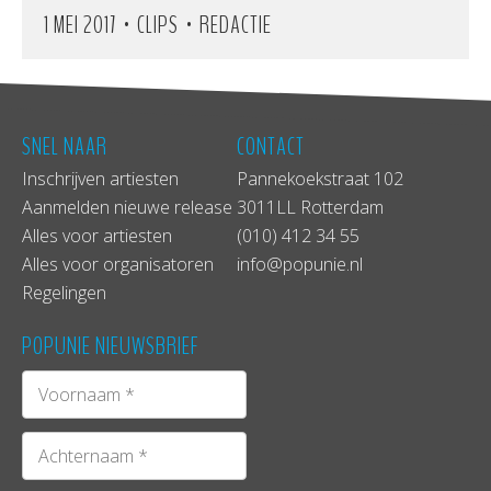
•
•
1 MEI 2017
CLIPS
REDACTIE
SNEL NAAR
CONTACT
Inschrijven artiesten
Pannekoekstraat 102
Aanmelden nieuwe release
3011LL Rotterdam
Alles voor artiesten
(010) 412 34 55
Alles voor organisatoren
info@popunie.nl
Regelingen
POPUNIE NIEUWSBRIEF