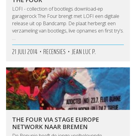
LOFI - collection of bootlegs download-ep
garagerock The Four brengt met LOFI een digitale
release uit op Bandcamp. De plaat herbergt een
verzameling van bootlegs, live opnames en first try's.
…
•
•
21 JULI 2014
RECENSIES
JEAN LUC P.
THE FOUR VIA STAGE EUROPE
NETWORK NAAR BREMEN
De Popunie heeft de jonge veelbelovende