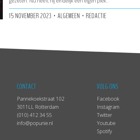
gezeten. Nu heeft hij eindelijk een eigen plek…
•
•
15 NOVEMBER 2023
ALGEMEEN
REDACTIE
CONTACT
VOLG ONS
Pannekoekstraat 102
Facebook
3011LL Rotterdam
Instagram
(010) 412 34 55
Twitter
info@popunie.nl
Youtube
Spotify