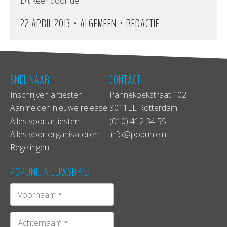
Dit keer door de…
•
•
22 APRIL 2013
ALGEMEEN
REDACTIE
SNEL NAAR
CONTACT
Inschrijven artiesten
Pannekoekstraat 102
Aanmelden nieuwe release
3011LL Rotterdam
Alles voor artiesten
(010) 412 34 55
Alles voor organisatoren
info@popunie.nl
Regelingen
POPUNIE NIEUWSBRIEF