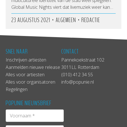
multiculturele identiteit van de stad weerspiegelen.
Global Music Nights viert dat livemuziek weer kan…
•
•
23 AUGUSTUS 2021
ALGEMEEN
REDACTIE
SNEL NAAR
CONTACT
Inschrijven artiesten
Pannekoekstraat 102
Aanmelden nieuwe release
3011LL Rotterdam
Alles voor artiesten
(010) 412 34 55
Alles voor organisatoren
info@popunie.nl
Regelingen
POPUNIE NIEUWSBRIEF