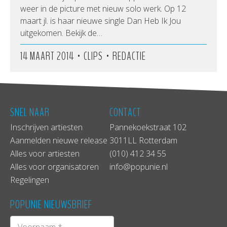
weer in de picture met nieuw solo werk. Op 12
maart jl. is haar nieuwe single Dan Heb Ik Jou
uitgekomen. Bekijk de…
•
•
14 MAART 2014
CLIPS
REDACTIE
SNEL NAAR
CONTACT
Inschrijven artiesten
Pannekoekstraat 102
Aanmelden nieuwe release
3011LL Rotterdam
Alles voor artiesten
(010) 412 34 55
Alles voor organisatoren
info@popunie.nl
Regelingen
POPUNIE NIEUWSBRIEF