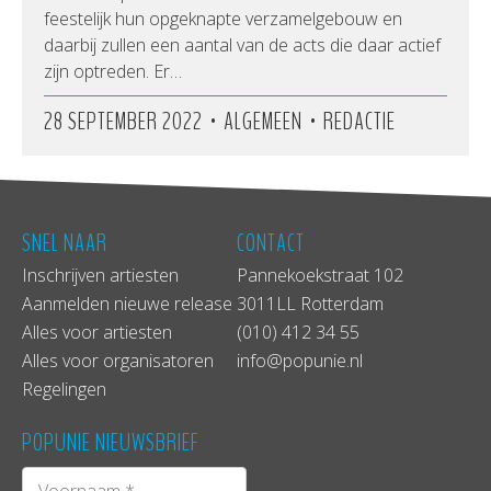
feestelijk hun opgeknapte verzamelgebouw en
daarbij zullen een aantal van de acts die daar actief
zijn optreden. Er…
•
•
28 SEPTEMBER 2022
ALGEMEEN
REDACTIE
SNEL NAAR
CONTACT
Inschrijven artiesten
Pannekoekstraat 102
Aanmelden nieuwe release
3011LL Rotterdam
Alles voor artiesten
(010) 412 34 55
Alles voor organisatoren
info@popunie.nl
Regelingen
POPUNIE NIEUWSBRIEF