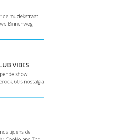
ar de muziekstraat
euwe Binnenweg
LUB VIBES
ampende show
rock, 60’s nostalgia
ands tijdens de
dy, Cookie and The