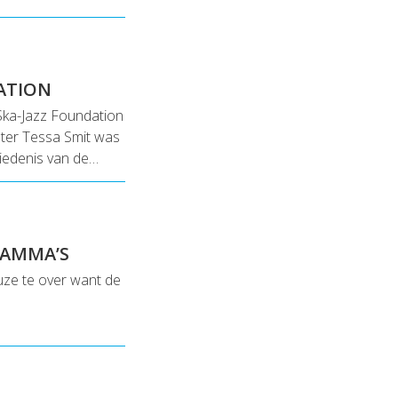
ATION
Ska-Jazz Foundation
ster Tessa Smit was
hiedenis van de…
RAMMA’S
euze te over want de