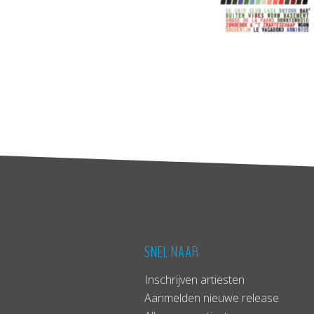
SNEL NAAR
Inschrijven artiesten
Aanmelden nieuwe release