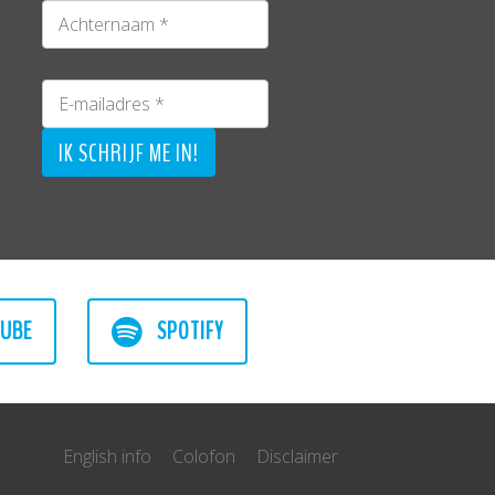
UBE
SPOTIFY
English info
Colofon
Disclaimer