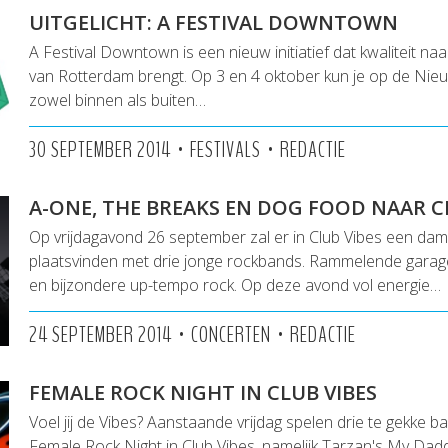
UITGELICHT: A FESTIVAL DOWNTOWN
A Festival Downtown is een nieuw initiatief dat kwaliteit na
van Rotterdam brengt. Op 3 en 4 oktober kun je op de Ni
zowel binnen als buiten…
•
•
30 SEPTEMBER 2014
FESTIVALS
REDACTIE
A-ONE, THE BREAKS EN DOG FOOD NAAR C
Op vrijdagavond 26 september zal er in Club Vibes een d
plaatsvinden met drie jonge rockbands. Rammelende garage
en bijzondere up-tempo rock. Op deze avond vol energie…
•
•
24 SEPTEMBER 2014
CONCERTEN
REDACTIE
FEMALE ROCK NIGHT IN CLUB VIBES
Voel jij de Vibes? Aanstaande vrijdag spelen drie te gekke b
Female Rock Night in Club Vibes, namelijk Tarzan's My Dad