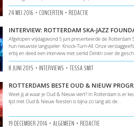
•
•
24 MEI 2016
CONCERTEN
REDACTIE
INTERVIEW: ROTTERDAM SKA-JAZZ FOUND
Afgelopen vrijdagavond 5 juni presenteerde de Rotterdam 
hun nieuwste langspeler: Knock-Turn-All. Onze verslaggeef
erbij en deed een interview met oerlid Dimitri over de gesc
•
•
8 JUNI 2015
INTERVIEWS
TESSA SMIT
ROTTERDAMS BESTE OUD & NIEUW PROG
Weet jij al waar je Oud & Nieuw viert? In Rotterdam is er k
lijst met Oud & Nieuw feesten is bijna zo lang als de…
•
•
19 DECEMBER 2014
ALGEMEEN
REDACTIE