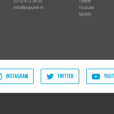
(010) 412 34 55
Twitter
info@popunie.nl
Youtube
Spotify
INSTAGRAM
TWITTER
YOUT