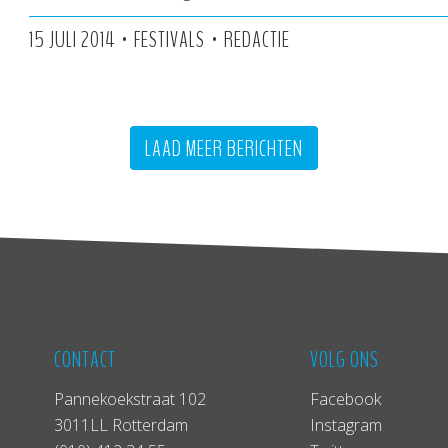
•
•
15 JULI 2014
FESTIVALS
REDACTIE
LAAD MEER BERICHTEN
CONTACT
VOLG ONS
Pannekoekstraat 102
Facebook
3011LL Rotterdam
Instagram