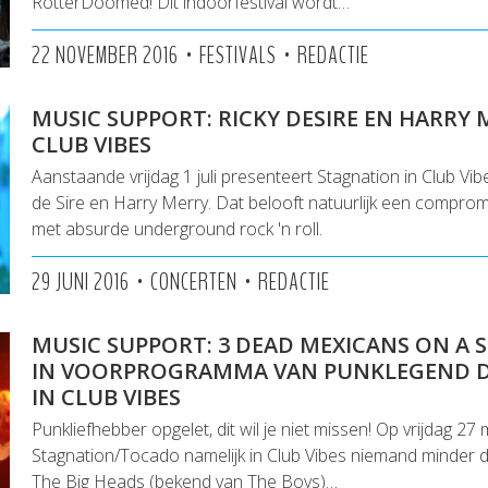
RotterDoomed! Dit indoorfestival wordt…
•
•
22 NOVEMBER 2016
FESTIVALS
REDACTIE
MUSIC SUPPORT: RICKY DESIRE EN HARRY M
CLUB VIBES
Aanstaande vrijdag 1 juli presenteert Stagnation in Club Vib
de Sire en Harry Merry. Dat belooft natuurlijk een comprom
met absurde underground rock 'n roll.
•
•
29 JUNI 2016
CONCERTEN
REDACTIE
MUSIC SUPPORT: 3 DEAD MEXICANS ON A
IN VOORPROGRAMMA VAN PUNKLEGEND 
IN CLUB VIBES
Punkliefhebber opgelet, dit wil je niet missen! Op vrijdag 27
Stagnation/Tocado namelijk in Club Vibes niemand minder
The Big Heads (bekend van The Boys)…