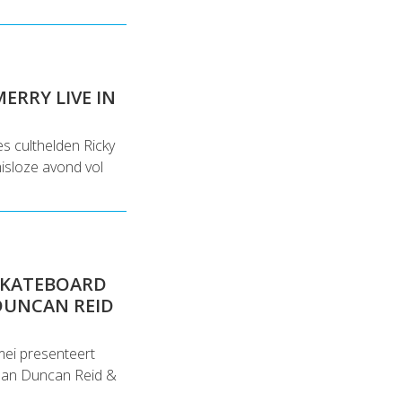
ERRY LIVE IN
es culthelden Ricky
isloze avond vol
 SKATEBOARD
DUNCAN REID
 mei presenteert
 dan Duncan Reid &