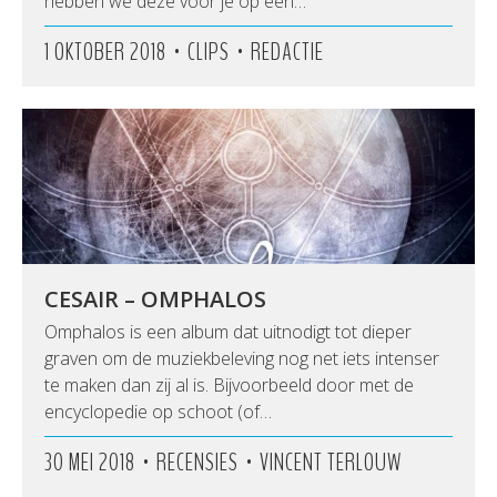
hebben we deze voor je op een…
•
•
1 OKTOBER 2018
CLIPS
REDACTIE
CESAIR – OMPHALOS
Omphalos is een album dat uitnodigt tot dieper
graven om de muziekbeleving nog net iets intenser
te maken dan zij al is. Bijvoorbeeld door met de
encyclopedie op schoot (of…
•
•
30 MEI 2018
RECENSIES
VINCENT TERLOUW