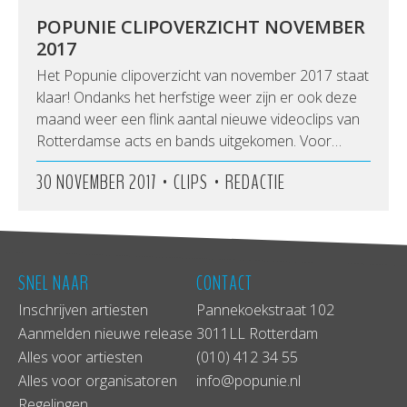
POPUNIE CLIPOVERZICHT NOVEMBER
2017
Het Popunie clipoverzicht van november 2017 staat
klaar! Ondanks het herfstige weer zijn er ook deze
maand weer een flink aantal nieuwe videoclips van
Rotterdamse acts en bands uitgekomen. Voor…
•
•
30 NOVEMBER 2017
CLIPS
REDACTIE
SNEL NAAR
CONTACT
Inschrijven artiesten
Pannekoekstraat 102
Aanmelden nieuwe release
3011LL Rotterdam
Alles voor artiesten
(010) 412 34 55
Alles voor organisatoren
info@popunie.nl
Regelingen