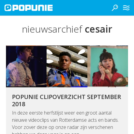
nieuwsarchief
cesair
POPUNIE CLIPOVERZICHT SEPTEMBER
2018
In deze eerste herfstlijst weer een groot aantal
nieuwe videoclips van Rotterdamse acts en bands.
Voor zover deze op onze radar zijn verschenen