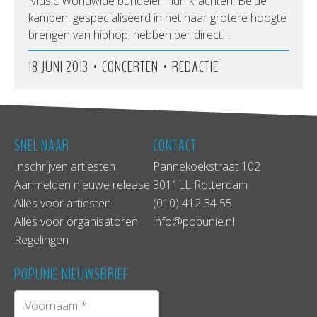
Music Worldwide bundelen hun krachten. Beide
kampen, gespecialiseerd in het naar grotere hoogte
brengen van hiphop, hebben per direct…
•
•
18 JUNI 2013
CONCERTEN
REDACTIE
SNEL NAAR
CONTACT
Inschrijven artiesten
Pannekoekstraat 102
Aanmelden nieuwe release
3011LL Rotterdam
Alles voor artiesten
(010) 412 34 55
Alles voor organisatoren
info@popunie.nl
Regelingen
POPUNIE NIEUWSBRIEF