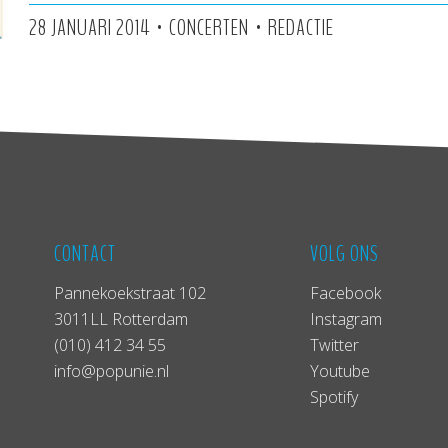
•
•
28 JANUARI 2014
CONCERTEN
REDACTIE
CONTACT
VOLG ONS
Pannekoekstraat 102
Facebook
3011LL Rotterdam
Instagram
(010) 412 34 55
Twitter
info@popunie.nl
Youtube
Spotify