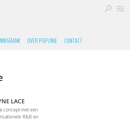
NNISBANK
OVER POPUNIE
CONTACT
e
YNE LACE
aal concept met een
sensationele R&B en