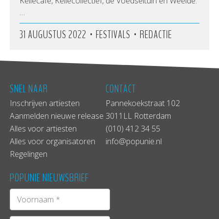
Keilecafé, Keilecollectief, de Voedseltuin en Weelde.
…
•
•
31 AUGUSTUS 2022
FESTIVALS
REDACTIE
SNEL NAAR
CONTACT
Inschrijven artiesten
Pannekoekstraat 102
Aanmelden nieuwe release
3011LL Rotterdam
Alles voor artiesten
(010) 412 34 55
Alles voor organisatoren
info@popunie.nl
Regelingen
POPUNIE NIEUWSBRIEF