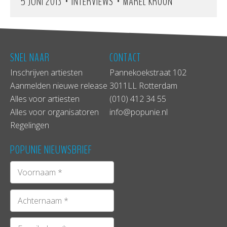
•
•
5 JUNI 2013
INTERVIEWS
MAREL KROON
SNEL NAAR
CONTACT
Inschrijven artiesten
Pannekoekstraat 102
Aanmelden nieuwe release
3011LL Rotterdam
Alles voor artiesten
(010) 412 34 55
Alles voor organisatoren
info@popunie.nl
Regelingen
POPUNIE NIEUWSBRIEF