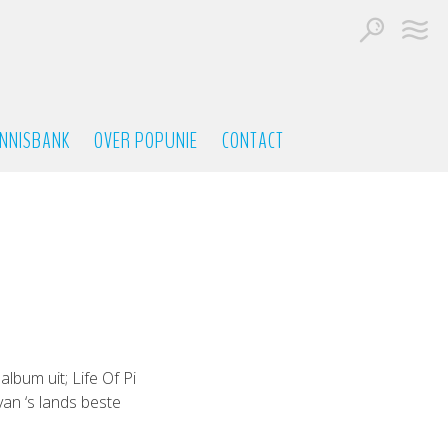
NNISBANK
OVER POPUNIE
CONTACT
n
lbum uit; Life Of Pi
n ‘s lands beste