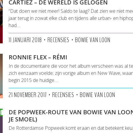
CARTIEZ – DE WERELD IS GELOGEN
“Dat doen we niet meer! Saldo te laag? Dat zien we niet meer
jaar terug in zowat elke club en tijdens alle urban- en hipho
had…
•
•
11 JANUARI 2018
RECENSIES
BOWIE VAN LOON
RONNIE FLEX – RÉMI
In de documentaire die voor het album verscheen was al te
zich eenzaam voelde; zijn vorige album en New Wave, wa
begin 2015 de huidige…
•
•
21 NOVEMBER 2017
RECENSIES
BOWIE VAN LOON
DE POPWEEK-ROUTE VAN BOWIE VAN LOON
JE SMOEL)
De Rotterdamse Popweek komt eraan en dat betekent keuz