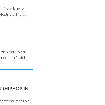
!“, klonk het vier
pfestivals. Murda
 zien dat Ronnie
armee Top Notch
 (HIPHOP IN
estress, met zo’n