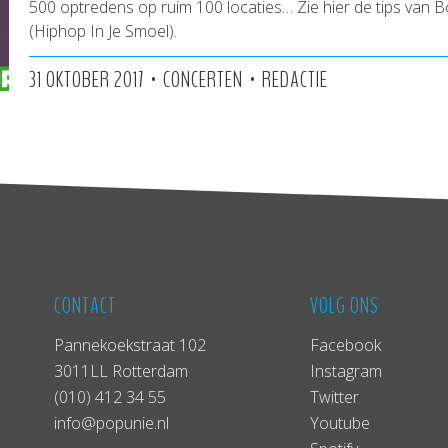
500 optredens op ruim 100 locaties… Zie hier de tips van 
(Hiphop In Je Smoel).
•
•
31 OKTOBER 2017
CONCERTEN
REDACTIE
CONTACT
VOLG ONS
Pannekoekstraat 102
Facebook
3011LL Rotterdam
Instagram
(010) 412 34 55
Twitter
info@popunie.nl
Youtube