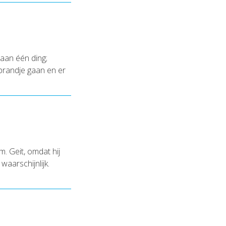
aan één ding;
prandje gaan en er
. Geit, omdat hij
waarschijnlijk.