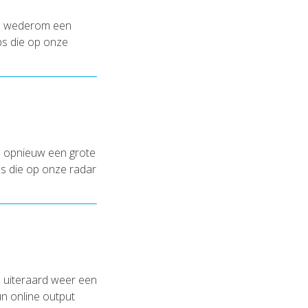
en wederom een
ips die op onze
n opnieuw een grote
ips die op onze radar
 uiteraard weer een
un online output