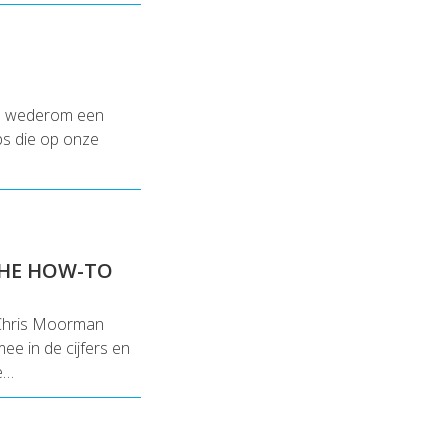
en wederom een
ips die op onze
THE HOW-TO
Chris Moorman
e in de cijfers en
e…