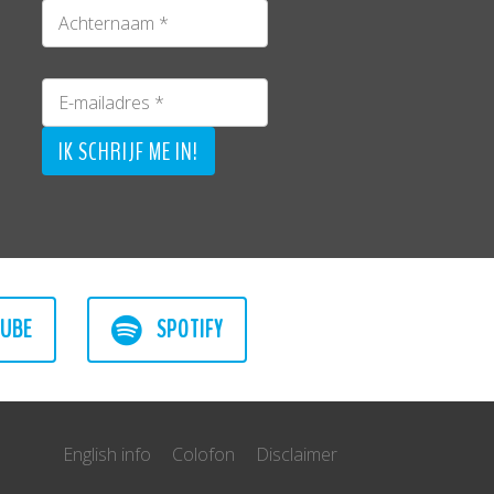
UBE
SPOTIFY
English info
Colofon
Disclaimer