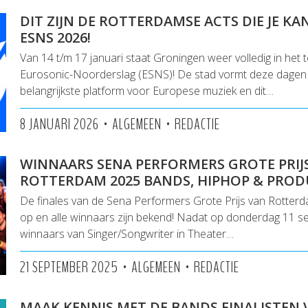
DIT ZIJN DE ROTTERDAMSE ACTS DIE JE K
ESNS 2026!
Van 14 t/m 17 januari staat Groningen weer volledig in het 
Eurosonic-Noorderslag (ESNS)! De stad vormt deze dagen 
belangrijkste platform voor Europese muziek en dit…
•
•
8 JANUARI 2026
ALGEMEEN
REDACTIE
WINNAARS SENA PERFORMERS GROTE PRIJ
ROTTERDAM 2025 BANDS, HIPHOP & PROD
De finales van de Sena Performers Grote Prijs van Rotterd
op en alle winnaars zijn bekend! Nadat op donderdag 11 
winnaars van Singer/Songwriter in Theater…
•
•
21 SEPTEMBER 2025
ALGEMEEN
REDACTIE
MAAK KENNIS MET DE BANDS FINALISTEN 