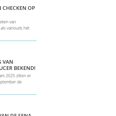
AN CHECKEN OP
teken van
als vanouds hét
S VAN
UCER BEKEND!
am 2025 zitten er
september de
VAN DE SENA