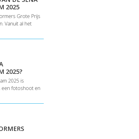
M 2025
ormers Grote Prijs
. Vanuit al het
A
M 2025?
dam 2025 is
s, een fotoshoot en
RFORMERS