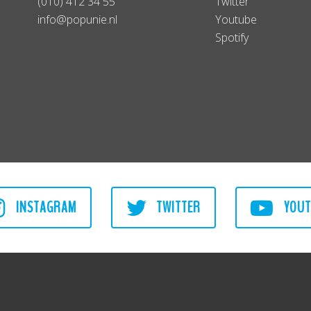
(010) 412 34 55
Twitter
info@popunie.nl
Youtube
Spotify
INSTAGRAM
TWITTER
YOUT