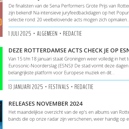
De finalisten van de Sena Performers Grote Prijs van Rot
zijn bekend! Na intensieve juryfeedbackdagen op het Popun
selectie rond: 20 veelbelovende acts mogen zich opmaken
•
•
1 JULI 2025
ALGEMEEN
REDACTIE
DEZE ROTTERDAMSE ACTS CHECK JE OP ESN
Van 15 t/m 18 januari staat Groningen weer volledig in het 
Eurosonic-Noorderslag (ESNS)! De stad vormt deze dagen 
belangrijkste platform voor Europese muziek en dit…
•
•
13 JANUARI 2025
FESTIVALS
REDACTIE
RELEASES NOVEMBER 2024
Het maandelijkse overzicht van de ep's en albums van Rot
bands die op onze radar zijn verschenen, weer handig op een