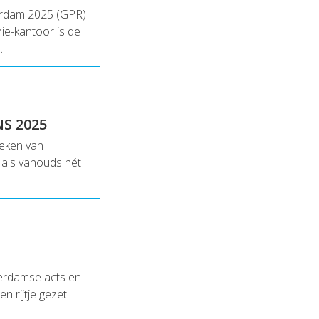
terdam 2025 (GPR)
ie-kantoor is de
…
S 2025
teken van
als vanouds hét
terdamse acts en
 rijtje gezet!