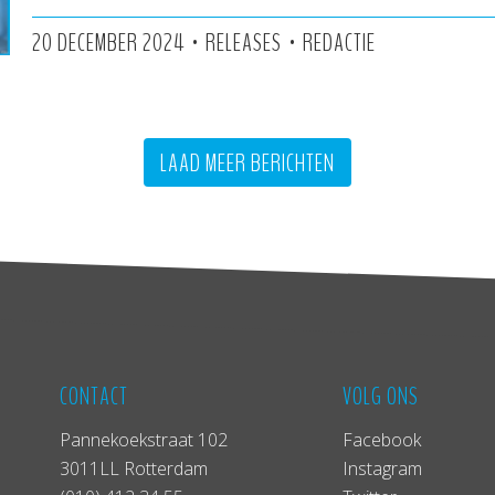
•
•
20 DECEMBER 2024
RELEASES
REDACTIE
LAAD MEER BERICHTEN
CONTACT
VOLG ONS
Pannekoekstraat 102
Facebook
3011LL Rotterdam
Instagram