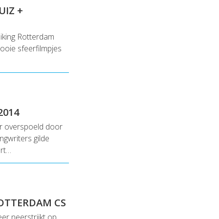
UIZ +
iking Rotterdam
oie sfeerfilmpjes
2014
r overspoeld door
ngwriters gilde
ert…
ROTTERDAM CS
r neerstrijkt op