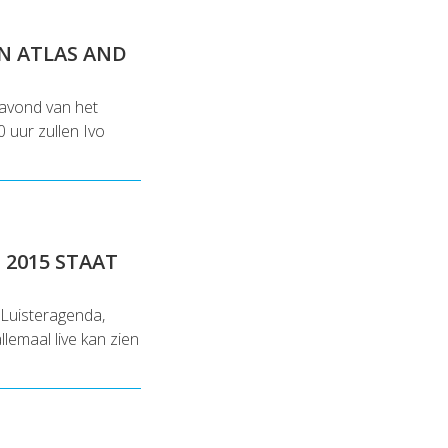
N ATLAS AND
ravond van het
0 uur zullen Ivo
 2015 STAAT
 Luisteragenda,
lemaal live kan zien