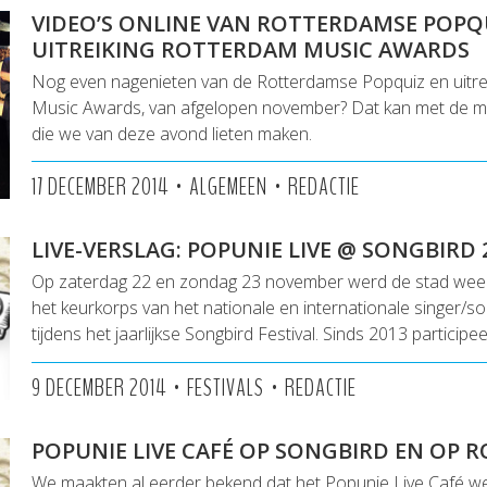
VIDEO’S ONLINE VAN ROTTERDAMSE POPQ
UITREIKING ROTTERDAM MUSIC AWARDS
Nog even nagenieten van de Rotterdamse Popquiz en uitre
Music Awards, van afgelopen november? Dat kan met de mo
die we van deze avond lieten maken.
•
•
17 DECEMBER 2014
ALGEMEEN
REDACTIE
LIVE-VERSLAG: POPUNIE LIVE @ SONGBIRD 
Op zaterdag 22 en zondag 23 november werd de stad wee
het keurkorps van het nationale en internationale singer/so
tijdens het jaarlijkse Songbird Festival. Sinds 2013 participe
•
•
9 DECEMBER 2014
FESTIVALS
REDACTIE
POPUNIE LIVE CAFÉ OP SONGBIRD EN OP 
We maakten al eerder bekend dat het Popunie Live Café wee