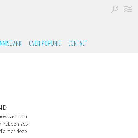
NNISBANK
OVER POPUNIE
CONTACT
ND
showcase van
n hebben zes
 die met deze