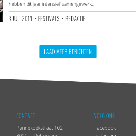
hebben dit jaar intensief samengewerkt…
•
•
3 JULI 2014
FESTIVALS
REDACTIE
LAAD MEER BERICHTEN
CONTACT
VOLG ONS
Pannekoekstraat 102
Facebook
3011LL Rotterdam
Instagram