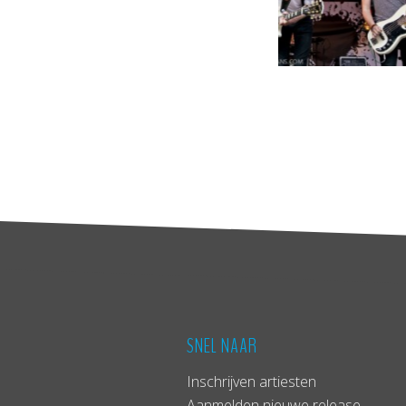
SNEL NAAR
Inschrijven artiesten
Aanmelden nieuwe release