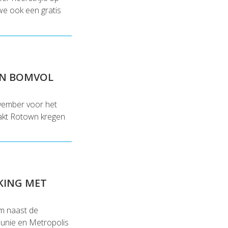
we ook een gratis
IN BOMVOL
vember voor het
pakt Rotown kregen
KING MET
am naast de
punie en Metropolis