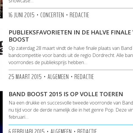
showcase…
•
•
16 JUNI 2015
CONCERTEN
REDACTIE
PUBLIEKSFAVORIETEN IN DE HALVE FINALE
BOOST
Op zaterdag 28 maart vindt de halve finale plaats van Ban
bandcompetitie voor bands uit de regio Dordrecht. Alle ban
voorrondes de publieksprijs hebben…
•
•
25 MAART 2015
ALGEMEEN
REDACTIE
BAND BOOST 2015 IS OP VOLLE TOEREN
Na een drukke en succesvolle tweede voorronde van Band
nu tijd voor de derde namelijk die in het genre Pop. Deze v
februari…
•
•
6 FEBRUARI 2015
ALGEMEEN
REDACTIE