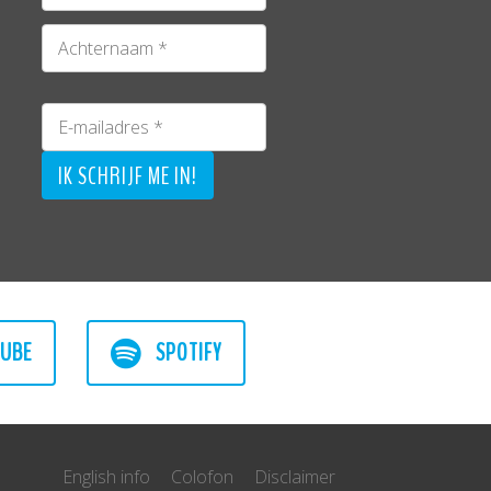
UBE
SPOTIFY
English info
Colofon
Disclaimer