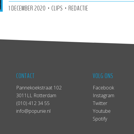
•
•
1 DECEMBER 2020
CLIPS
REDACTIE
CONTACT
VOLG ONS
Pannekoekstraat 102
Facebook
3011LL Rotterdam
Instagram
(010) 412 34 55
Twitter
info@popunie.nl
Youtube
Spotify