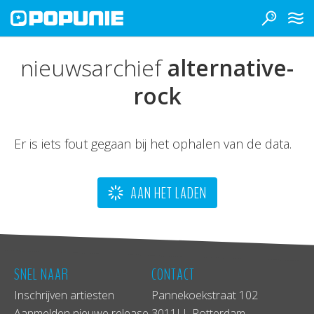
nieuwsarchief
alternative-
rock
Er is iets fout gegaan bij het ophalen van de data.
AAN HET LADEN
SNEL NAAR
CONTACT
Inschrijven artiesten
Pannekoekstraat 102
Aanmelden nieuwe release
3011LL Rotterdam