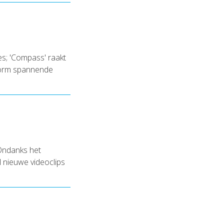
es; 'Compass' raakt
norm spannende
 Ondanks het
l nieuwe videoclips