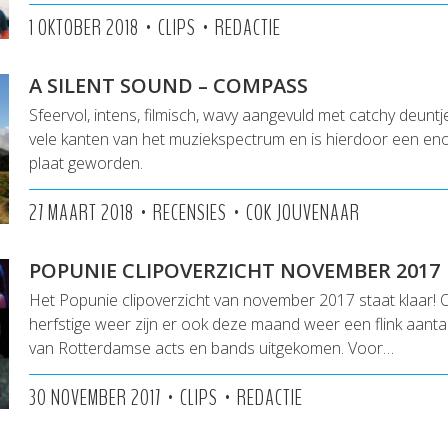
•
•
1 OKTOBER 2018
CLIPS
REDACTIE
A SILENT SOUND – COMPASS
Sfeervol, intens, filmisch, wavy aangevuld met catchy deuntj
vele kanten van het muziekspectrum en is hierdoor een e
plaat geworden.
•
•
27 MAART 2018
RECENSIES
COK JOUVENAAR
POPUNIE CLIPOVERZICHT NOVEMBER 2017
Het Popunie clipoverzicht van november 2017 staat klaar!
herfstige weer zijn er ook deze maand weer een flink aanta
van Rotterdamse acts en bands uitgekomen. Voor…
•
•
30 NOVEMBER 2017
CLIPS
REDACTIE