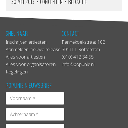
•
•
30 MEI 2013
CONCERTEN
REDACTIE
SNEL NAAR
CONTACT
Inschrijven artiesten
Pannekoekstraat 102
Aanmelden nieuwe release
3011LL Rotterdam
Alles voor artiesten
(010) 412 34 55
Alles voor organisatoren
info@popunie.nl
Regelingen
POPUNIE NIEUWSBRIEF