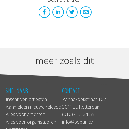
meer zoals dit
SNEL NAAR
CONTACT
Inschrijven artiesten
Pannekoekstraat 102
Aanmelden nieuwe release
3011LL Rotterdam
Alles voor artiesten
(010) 412 34 55
Alles voor organisatoren
info@popunie.nl