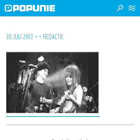
•
•
30 JULI 2013
REDACTIE