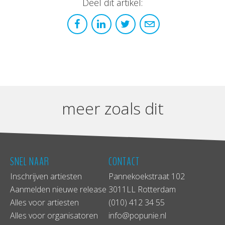
Deel dit artikel:
meer zoals dit
SNEL NAAR
CONTACT
Inschrijven artiesten
Pannekoekstraat 102
Aanmelden nieuwe release
3011LL Rotterdam
Alles voor artiesten
(010) 412 34 55
Alles voor organisatoren
info@popunie.nl