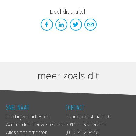
Deel dit artikel:
meer zoals dit
SNEL NAAR
CONTACT
Inschrijven artiesten
Pannekoekstraat 102
Aanmelden nieuwe release
3011LL Rotterdam
Alles voor artiesten
(010) 412 34 55