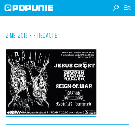
•
•
2 MEI 2013
REDACTIE