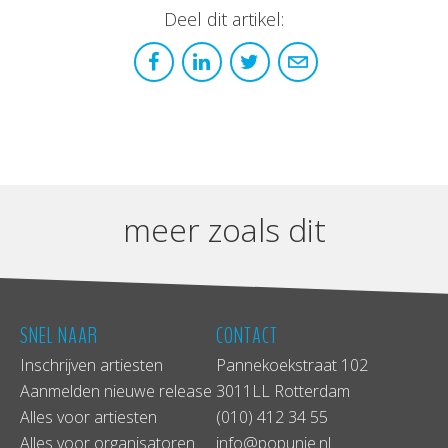
Deel dit artikel:
meer zoals dit
SNEL NAAR
CONTACT
Inschrijven artiesten
Pannekoekstraat 102
Aanmelden nieuwe release
3011LL Rotterdam
Alles voor artiesten
(010) 412 34 55
Alles voor organisatoren
info@popunie.nl